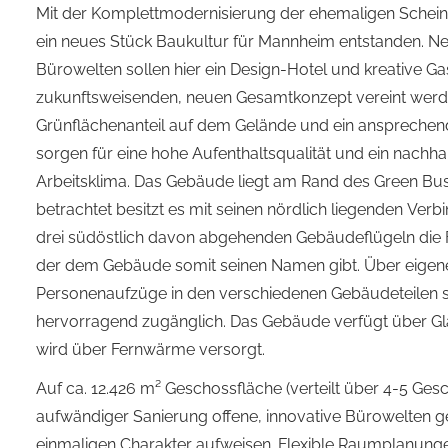
Mit der Komplettmodernisierung der ehemaligen Scheinw
ein neues Stück Baukultur für Mannheim entstanden. 
Bürowelten sollen hier ein Design-Hotel und kreative G
zukunftsweisenden, neuen Gesamtkonzept vereint werd
Grünflächenanteil auf dem Gelände und ein anspreche
sorgen für eine hohe Aufenthaltsqualität und ein nachha
Arbeitsklima. Das Gebäude liegt am Rand des Green Bus
betrachtet besitzt es mit seinen nördlich liegenden Ve
drei südöstlich davon abgehenden Gebäudeflügeln die 
der dem Gebäude somit seinen Namen gibt. Über eigen
Personenaufzüge in den verschiedenen Gebäudeteilen si
hervorragend zugänglich. Das Gebäude verfügt über G
wird über Fernwärme versorgt.
Auf ca. 12.426 m² Geschossfläche (verteilt über 4-5 Ge
aufwändiger Sanierung offene, innovative Bürowelten ge
einmaligen Charakter aufweisen. Flexible Raumplanunge