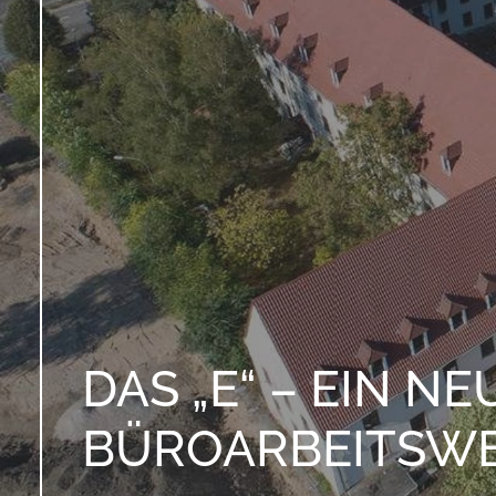
DAS „E“ – EIN N
BÜROARBEITSW