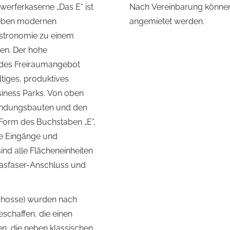
erferkaserne „Das E“ ist
Nach Vereinbarung können
Neben modernen
angemietet werden.
astronomie zu einem
en. Der hohe
ndes Freiraumangebot
ltiges, produktives
iness Parks. Von oben
rbindungsbauten und den
Form des Buchstaben „E“,
e Eingänge und
nd alle Flächeneinheiten
lasfaser-Anschluss und
schosse) wurden nach
schaffen, die einen
n, die neben klassischen