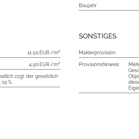
Baujahr
SONSTIGES
11,50 EUR /m²
Maklerprovision
4,50 EUR /m²
Provisionshinweis
Miet
Gesc
tlich zzgl. der gesetzlich
Obje
 19 %.
dies
Eige