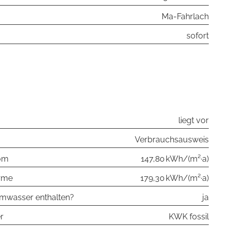
Ma-Fahrlach
sofort
liegt vor
Verbrauchs­ausweis
rom
147,80 kWh/(m²·a)
rme
179,30 kWh/(m²·a)
rmwasser enthalten?
ja
r
KWK fossil