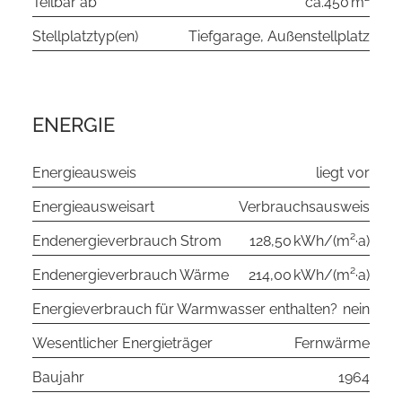
Teilbar ab
ca.450 m²
Stellplatztyp(en)
Tiefgarage, Außenstellplatz
ENERGIE
Energieausweis
liegt vor
Energieausweisart
Verbrauchs­ausweis
Endenergie­verbrauch Strom
128,50 kWh/(m²·a)
Endenergie­verbrauch Wärme
214,00 kWh/(m²·a)
Energieverbrauch für Warmwasser enthalten?
nein
Wesentlicher Energieträger
Fernwärme
Baujahr
1964