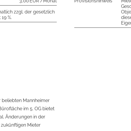
3,00 EUR /Monat
Provisionshinweis
Miet
Gesc
tlich zzgl. der gesetzlich
Obje
 19 %.
dies
Eige
r beliebten Mannheimer
ürofläche im 5. OG bietet
ial. Änderungen in der
zukünftigen Mieter