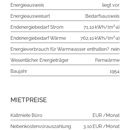
Energieausweis
liegt vor
Energieausweisart
Bedarfs­ausweis
Endenergie­bedarf Strom
71,10 kWh/(m²·a)
Endenergie­bedarf Wärme
762,10 kWh/(m²·a)
Energieverbrauch für Warmwasser enthalten?
nein
Wesentlicher Energieträger
Fernwärme
Baujahr
1954
MIETPREISE
Kaltmiete Büro
EUR /Monat
Nebenkostenvorauszahlung
3,10 EUR /Monat