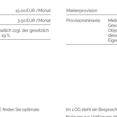
15,00 EUR /Monat
Maklerprovision
3,50 EUR /Monat
Provisionshinweis
Miet
Gesc
tlich zzgl. der gesetzlich
Obje
 19 %.
dies
Eige
 finden Sie optimale
Im 1.OG steht ein Besprec
Nutzung zur Verfügung. Hi